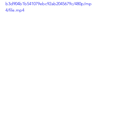
b3d904b1b541079ebc92ab2045679c/480p/mp
4/file.mp4