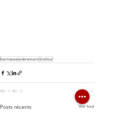
kermesse
evênement
institut
Voir tout
Posts récents