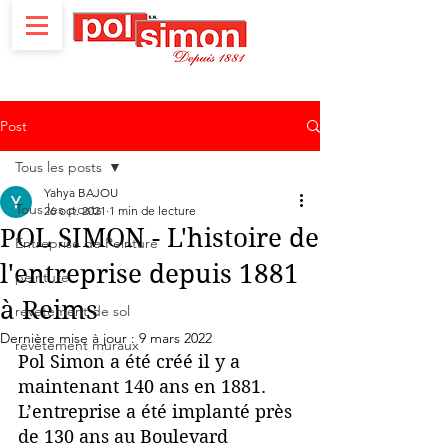
Post
Tous les posts
Yahya BAJOU
Tous les posts
26 oct. 2021
1 min de lecture
POL SIMON - L'histoire de
Entreprise de Peinture
l'entreprise depuis 1881
peinture
à Reims
revetement de sol
Dernière mise à jour :
9 mars 2022
revêtement muraux
Pol Simon a été créé il y a 
maintenant 140 ans en 1881. 
L’entreprise a été implanté près 
de 130 ans au Boulevard 