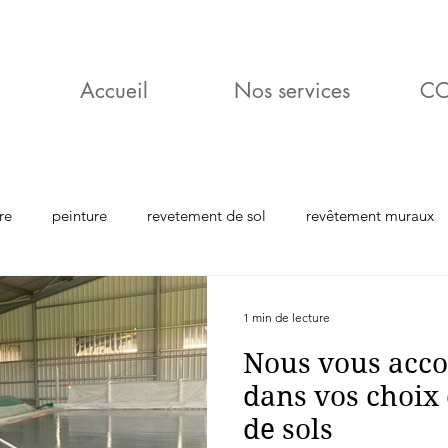
Accueil
Nos services
C
re
peinture
revetement de sol
revêtement muraux
1 min de lecture
Nous vous acc
dans vos choix 
de sols